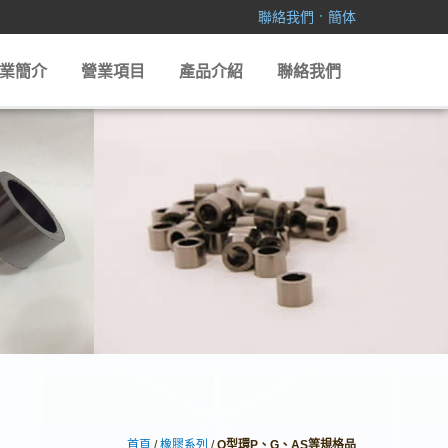
．
聯絡我們
簡体
業簡介
營業項目
產品介紹
聯絡我們
首頁
/
橡膠系列
/
O型環P、G、AS等規格品