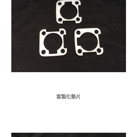
客製化墊片