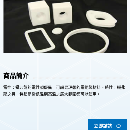
商品簡介
電性：鐵弗龍的電性頗優異！可謂最理想的電絕緣材料。熱性：鐵弗
龍之另一特點是從低溫到高溫之廣大範圍都可以使用。
立即諮詢