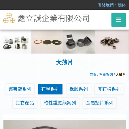
大薄片
．
聯絡我們
簡体
大薄片
首頁
/
石墨系列
/
大薄片
鐵弗龍系列
石墨系列
橡膠系列
非石棉系列
其它產品
軟性鐵氟龍系列
金屬墊片系列