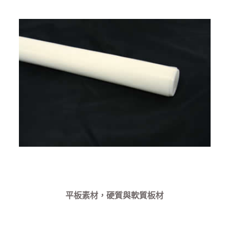
平板素材，硬質與軟質板材